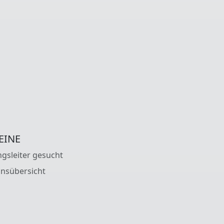
EINE
gsleiter gesucht
insübersicht