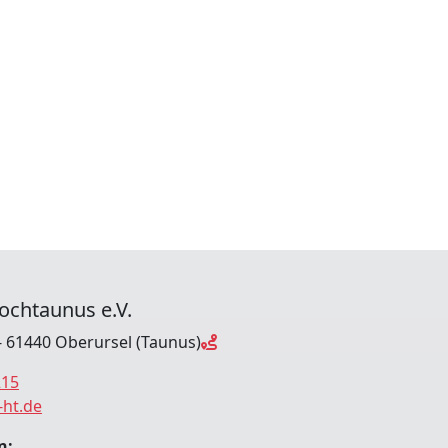
ochtaunus e.V.
- 61440 Oberursel (Taunus)
215
-ht.de
n: