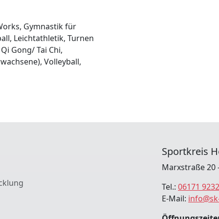
Works, Gymnastik für
l, Leichtathletik, Turnen
 Qi Gong/ Tai Chi,
rwachsene), Volleyball,
Sportkreis H
Marxstraße 20 
cklung
Tel.:
06171 923
E-Mail:
info@sk
Öffnungszeite