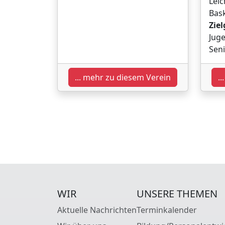
Leic
Bask
Ziel
Juge
Sen
... mehr zu diesem Verein
.
WIR
UNSERE THEMEN
Aktuelle Nachrichten
Terminkalender