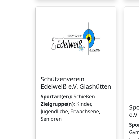
Schützenverein
Edelweiß e.V. Glashütten
Sportart(en):
Schießen
Zielgruppe(n):
Kinder,
Spo
Jugendliche, Erwachsene,
e.V
Senioren
Spor
Gym