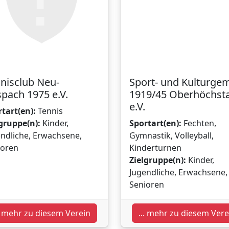
nisclub Neu-
Sport- und Kulturge
pach 1975 e.V.
1919/45 Oberhöchst
e.V.
tart(en):
Tennis
gruppe(n):
Kinder,
Sportart(en):
Fechten,
ndliche, Erwachsene,
Gymnastik, Volleyball,
ioren
Kinderturnen
Zielgruppe(n):
Kinder,
Jugendliche, Erwachsene,
Senioren
.. mehr zu diesem Verein
... mehr zu diesem Vere