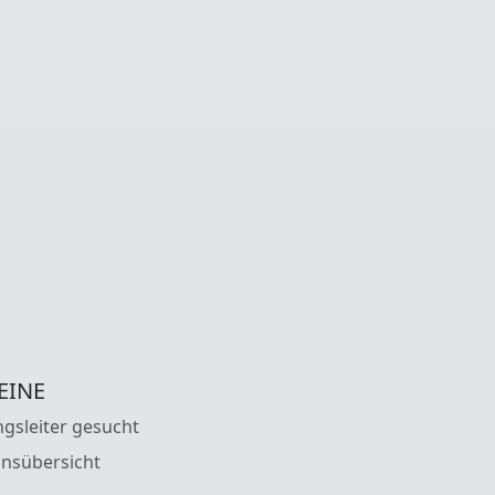
EINE
gsleiter gesucht
insübersicht