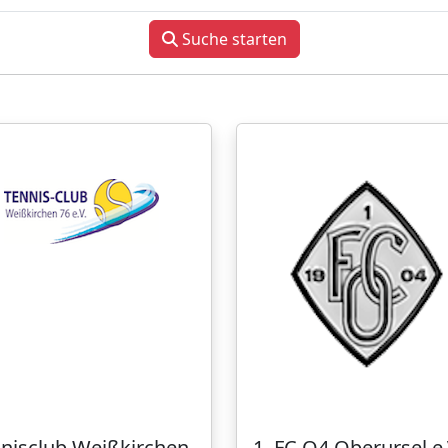
Suche starten
nisclub Weißkirchen
1. FC O4 Oberursel e.